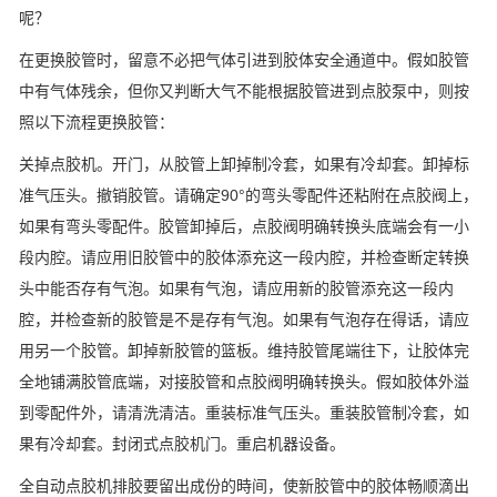
呢？
在更换胶管时，留意不必把气体引进到胶体安全通道中。假如胶管
中有气体残余，但你又判断大气不能根据胶管进到点胶泵中，则按
照以下流程更换胶管：
关掉点胶机。开门，从胶管上卸掉制冷套，如果有冷却套。卸掉标
准气压头。撤销胶管。请确定90°的弯头零配件还粘附在点胶阀上，
如果有弯头零配件。胶管卸掉后，点胶阀明确转换头底端会有一小
段内腔。请应用旧胶管中的胶体添充这一段内腔，并检查断定转换
头中能否存有气泡。如果有气泡，请应用新的胶管添充这一段内
腔，并检查新的胶管是不是存有气泡。如果有气泡存在得话，请应
用另一个胶管。卸掉新胶管的篮板。维持胶管尾端往下，让胶体完
全地铺满胶管底端，对接胶管和点胶阀明确转换头。假如胶体外溢
到零配件外，请清洗清洁。重装标准气压头。重装胶管制冷套，如
果有冷却套。封闭式点胶机门。重启机器设备。
全自动点胶机排胶要留出成份的時间，使新胶管中的胶体畅顺滴出