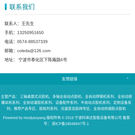
联系我们
联系人：王先生
手机：13250951650
电话：0574-88537339
邮箱：coleda@126.com
地址： 宁波市奉化区下陈庵路6号
友情链接
主营产品：
三轴桌面式点胶机
、多轴全自动点胶机
、全自动焊锡机系列
、全自动锁
螺丝机系列
、全自动灌胶机系列
、设备配件系列
、半自动点胶机系列
、定制设备系
列
、推荐产品专区
、胶粘剂系列
、压盘泵及胶阀专区
、全自动热熔胶点胶机
Powered by mostyaoyang 版权所有 © 2016 宁波科徕达智能设备有限公司 备案
号：
浙ICP备18048647号-1